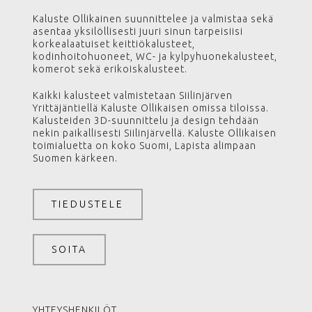
Kaluste Ollikainen suunnittelee ja valmistaa sekä
asentaa yksilöllisesti juuri sinun tarpeisiisi
korkealaatuiset keittiökalusteet,
kodinhoitohuoneet, WC- ja kylpyhuonekalusteet,
komerot sekä erikoiskalusteet.
Kaikki kalusteet valmistetaan Siilinjärven
Yrittäjäntiellä Kaluste Ollikaisen omissa tiloissa.
Kalusteiden 3D-suunnittelu ja design tehdään
nekin paikallisesti Siilinjärvellä. Kaluste Ollikaisen
toimialuetta on koko Suomi, Lapista alimpaan
Suomen kärkeen.
TIEDUSTELE
SOITA
YHTEYSHENKILÖT