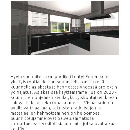
Hyvin suunniteltu on puoliksi tehty! Ennen kuin
yksityiskohtia aletaan suunnitella, on tärkeää
kuunnella asiakasta ja hahmottaa yhdessä projektin
ydinajatus. Asiakas saa käyttämämme Fusion 2020 -
suunnitteluohjelman avulla yksityiskohtaisen kuvan
tulevasta kalustekokonaisuudesta. Visualisoinnin
avulla värimaailman, teknisten ratkaisujen ja
materiaalien hahmottaminen on helpompaa.
Suunnittelijamme ovat palveluammatissa
toteuttamassa yksilöllisiä unelmia, jotka ovat aikaa
kestäviä.