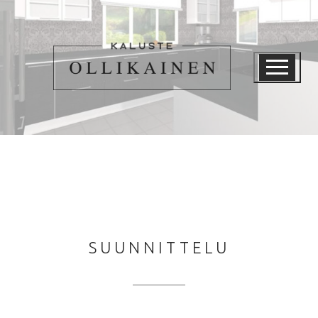
Hyppää
sisältöön
SUUNNITTELU